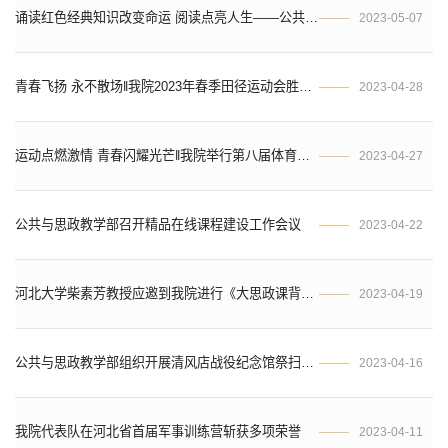
诵读红色经典知识改变命运 阅读点亮人生——公共与思政教学部开展一起品读经典著作《共产党宣言》活动
2023-05-07
青春飞扬 永不散场‖我院2023年春季田径运动会胜利闭幕
2023-04-28
运动点燃激情 青春闪耀光芒‖我院举行第八届体育节暨2023年春季田径运动会开幕式
2023-04-27
公共与思政教学部召开精品在线课程建设工作会议
2023-04-22
河北大学柴素芳教授应邀到我院进行《大思政课背景下高校思政课微电影教学》学术讲座
2023-04-19
公共与思政教学部组织开展清风店战役纪念馆祭扫活动
2023-04-16
我院代表队在河北省首届军事训练营斩获多项荣誉
2023-04-11