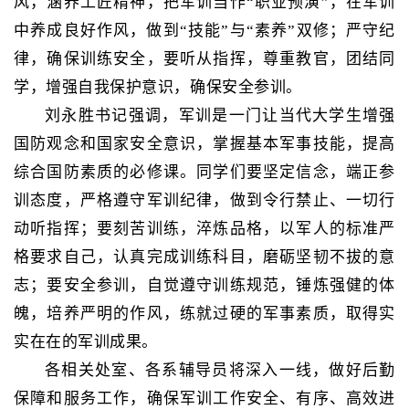
风，涵养工匠精神，把军训当作
“职业预演”，在军训
中养成良好作风，做到“技能”与“素养”双修；严守纪
律，确保训练安全，要听从指挥，尊重教官，团结同
学，
增强
自我保护意识，确保安全参训。
刘永胜书记强调，军训是一门让当代大学生增强
国防观念和国家安全意识，掌握基本军事技能，提高
综合国防素质的必修课。同学们要坚定信念，端正参
训态度，严格遵守军训纪律，做到令行禁止、一切行
动听指挥；要刻苦训练，淬炼品格，以军人的标准严
格要求自己，认真完成训练科目，磨砺坚韧不拔的意
志；要安全参训，自觉遵守训练规范，锤炼强健的体
魄，培养严明的作风，练就过硬的军事素质，取得实
实在在的军训成果。
各相关处室、各系辅导员将深入一线，做好后勤
保障和服务工作，确保军训工作安全、有序、高效进