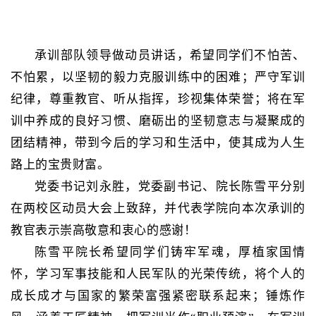
承训部队领导
做
动员讲话，希望同学们不怕苦、
不怕累，以坚韧的毅力克服训练中的困难；严守军训
纪律，尊重教官、听从指挥，珍视集体荣誉；将在军
训中养成的良好习惯、磨砺出的坚韧意志与凝聚成的
团结精神，带到今后的学习和生活中，使其成为人生
路上的宝贵财富。
党委书记刘永胜，党委副书记、院长陈雪平分别
在两校区动员大会上致辞，并代表学院向本次承训的
教官表示崇高敬意和衷心
的
感谢！
陈雪平院长希望同学们铸牢军魂，厚植家国情
怀，学习军事技能和人民军队的光荣传统，将个人的
成长成才与国家的繁荣富强紧密联系起来；锤炼作