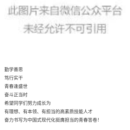
勤学善思
笃行实干
青春逢盛世
奋斗正当时
希望同学们努力成长为
有理想、有本领、有担当的高素质技能人才
奋力书写为中国式现代化挺膺担当的青春答卷！