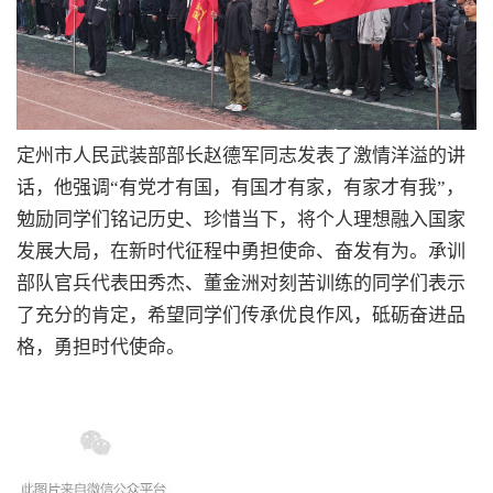
定州市人民武装部部长赵德军同志发表了激情洋溢的讲
话，他强调
“有党才有国，有国才有家，有家才有我”，
勉励同学们铭记历史、珍惜当下，将个人理想融入国家
发展大局，在新时代征程中勇担使命、奋发有为。承训
部队官兵代表田秀杰、董金洲对刻苦训练的同学们表示
了充分的肯定，希望同学们传承优良作风，砥砺奋进品
格，勇担时代使命。