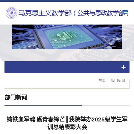
首页
-
部门新闻
部门新闻
铸铁血军魂 砺青春锋芒║我院举办2025级学生军
训总结表彰大会