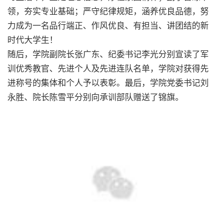
领，夯实专业基础；严守纪律规矩，涵养优良品德
，
努
力成为一名品行端正、作风优良、有担当、讲团结的新
时代大学生！
随后，学院副院长张广东、纪委书记李光分别宣读了军
训优秀教官、先进个人及先进连队名单，学院对获得先
进称号的集体和个人予以表彰。最后，学院党委书记刘
永胜、院长陈雪平分别向承训部队赠送了锦旗。