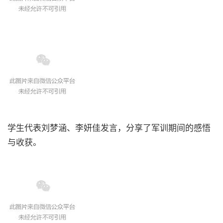
学生代表刘梦涵、李妍佳发言，分享了军训期间的感悟
与收获。