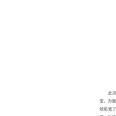
此次
宝，为
效拓宽